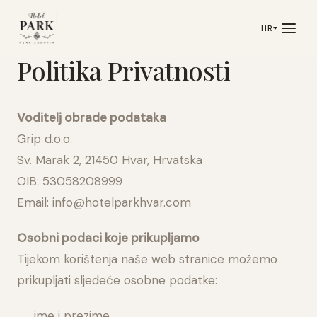
HR
Politika Privatnosti
Voditelj obrade podataka
Grip d.o.o.
Sv. Marak 2, 21450 Hvar, Hrvatska
OIB: 53058208999
Email: info@hotelparkhvar.com
Osobni podaci koje prikupljamo
Tijekom korištenja naše web stranice možemo
prikupljati sljedeće osobne podatke:
ime i prezime