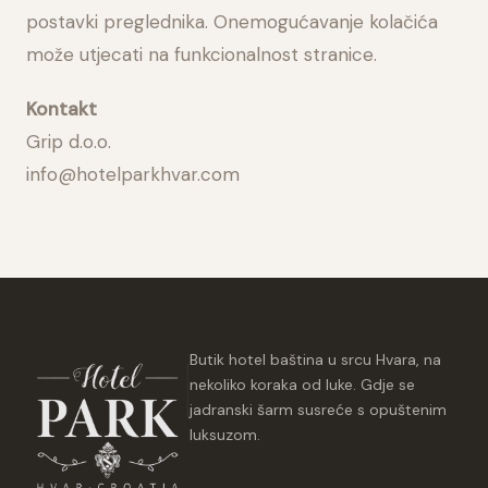
postavki preglednika. Onemogućavanje kolačića
može utjecati na funkcionalnost stranice.
Kontakt
Grip d.o.o.
info@hotelparkhvar.com
Butik hotel baština u srcu Hvara, na
nekoliko koraka od luke. Gdje se
jadranski šarm susreće s opuštenim
luksuzom.